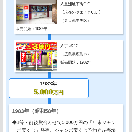
八重洲地下街C.C.
【現在のヤエチカC.C.】
（東京都中央区）
販売開始：1982年
八丁堀C.C.
（広島県広島市）
販売開始：1982年
1983年
5,000
万円
1983年（昭和58年）
◆1等・前後賞合わせて5,000万円の「年末ジャン
ボ宝くじ」発売。ジャンボ宝くじ予約券が売場